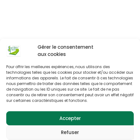
Gérer le consentement
aux cookies
Pour offrir les meilleures expériences, nous utilisons des
technologies telles que les cookies pour stocker et/ou accéder aux
informations des appareils. Le fait de consentir à ces technologies
nous permettra de traiter des données telles que le comportement
de navigation ou les ID uniques sur ce site. Le fait de ne pas
Parlons
consentir ou de retirer son consentement peut avoir un effet négatif
ensemble de
sur certaines caractéristiques et fonctions.
votre projet,
contactez-nous !
Accepter
Garden Grass
66 avenue Saint-Michel
05 63 29 20 45
82360 Lamagistère
info@gardengrass.fr
Refuser
Suivez-nous