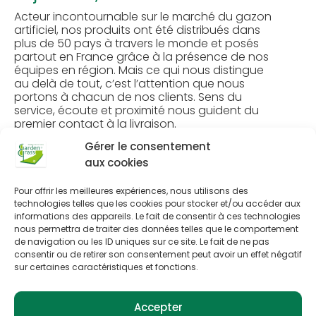
Acteur incontournable sur le marché du gazon
artificiel, nos produits ont été distribués dans
plus de 50 pays à travers le monde et posés
partout en France grâce à la présence de nos
équipes en région. Mais ce qui nous distingue
au delà de tout, c’est l’attention que nous
portons à chacun de nos clients. Sens du
service, écoute et proximité nous guident du
premier contact à la livraison.
Gérer le consentement
Des équipes proches de vous
aux cookies
Trouvez un
Pour offrir les meilleures expériences, nous utilisons des
concessionnaire
technologies telles que les cookies pour stocker et/ou accéder aux
GardenGrass à proximité
informations des appareils. Le fait de consentir à ces technologies
nous permettra de traiter des données telles que le comportement
de chez vous
de navigation ou les ID uniques sur ce site. Le fait de ne pas
consentir ou de retirer son consentement peut avoir un effet négatif
sur certaines caractéristiques et fonctions.
Accepter