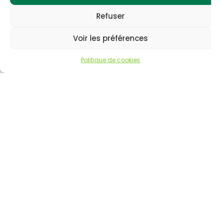
Refuser
Voir les préférences
Politique de cookies
Garden Grass France
Jérôme Naury
66, avenue St Michel
82360 Lamagistère
05 63 29 20 45
info@gardengrass.fr